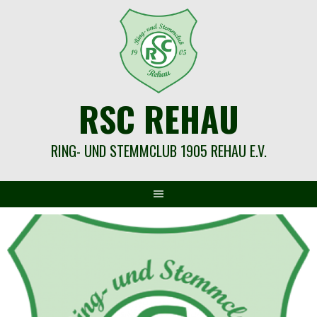
Springe
zum
Inhalt
RSC REHAU
RING- UND STEMMCLUB 1905 REHAU E.V.