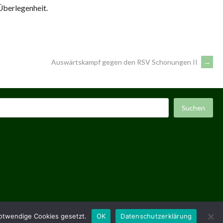
Überlegenheit.
Auswärtskampf gegen den RSV Schonungen II
→
uchen
Suchen
ENTWORFEN VON THEMEBOY
notwendige Cookies gesetzt.
OK
Datenschutzerklärung