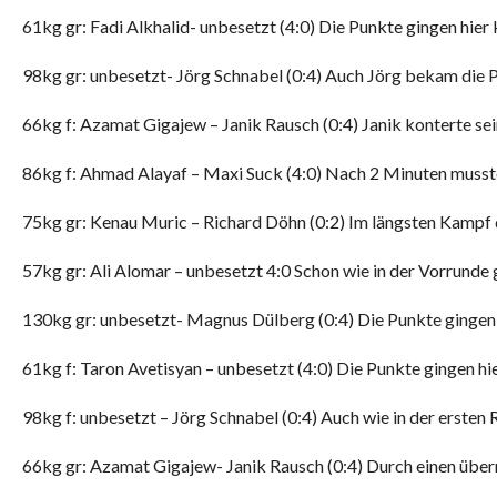
61kg gr: Fadi Alkhalid- unbesetzt (4:0) Die Punkte gingen hie
98kg gr: unbesetzt- Jörg Schnabel (0:4) Auch Jörg bekam die 
66kg f: Azamat Gigajew – Janik Rausch (0:4) Janik konterte sei
86kg f: Ahmad Alayaf – Maxi Suck (4:0) Nach 2 Minuten muss
75kg gr: Kenau Muric – Richard Döhn (0:2) Im längsten Kampf
57kg gr: Ali Alomar – unbesetzt 4:0 Schon wie in der Vorrunde 
130kg gr: unbesetzt- Magnus Dülberg (0:4) Die Punkte gingen
61kg f: Taron Avetisyan – unbesetzt (4:0) Die Punkte gingen h
98kg f: unbesetzt – Jörg Schnabel (0:4) Auch wie in der ersten
66kg gr: Azamat Gigajew- Janik Rausch (0:4) Durch einen üb