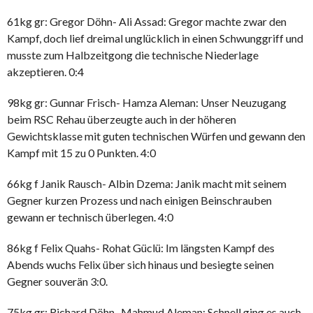
61kg gr: Gregor Döhn- Ali Assad: Gregor machte zwar den
Kampf, doch lief dreimal unglücklich in einen Schwunggriff und
musste zum Halbzeitgong die technische Niederlage
akzeptieren. 0:4
98kg gr: Gunnar Frisch- Hamza Aleman: Unser Neuzugang
beim RSC Rehau überzeugte auch in der höheren
Gewichtsklasse mit guten technischen Würfen und gewann den
Kampf mit 15 zu 0 Punkten. 4:0
66kg f Janik Rausch- Albin Dzema: Janik macht mit seinem
Gegner kurzen Prozess und nach einigen Beinschrauben
gewann er technisch überlegen. 4:0
86kg f Felix Quahs- Rohat Güclü: Im längsten Kampf des
Abends wuchs Felix über sich hinaus und besiegte seinen
Gegner souverän 3:0.
75kg gr: Richard Döhn- Mahmud Aleman: Schnell ging es auch