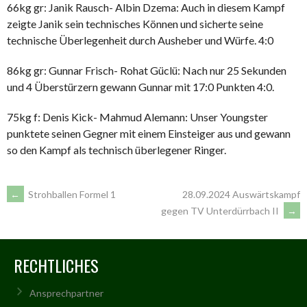
66kg gr: Janik Rausch- Albin Dzema: Auch in diesem Kampf
zeigte Janik sein technisches Können und sicherte seine
technische Überlegenheit durch Ausheber und Würfe. 4:0
86kg gr: Gunnar Frisch- Rohat Güclü: Nach nur 25 Sekunden
und 4 Überstürzern gewann Gunnar mit 17:0 Punkten 4:0.
75kg f: Denis Kick- Mahmud Alemann: Unser Youngster
punktete seinen Gegner mit einem Einsteiger aus und gewann
so den Kampf als technisch überlegener Ringer.
ARTIKEL-
←
Strohballen Formel 1
28.09.2024 Auswärtskampf
gegen TV Unterdürrbach II
→
NAVIGATION
RECHTLICHES
Ansprechpartner