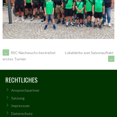
ARTIKEL-
←
RSC-Nachwuchs bestreitet
Lokalderby zum Saisonauftakt
→
erstes Turnier
NAVIGATION
RECHTLICHES
Ansprechpartner
Satzung
Impressum
Datenschutz