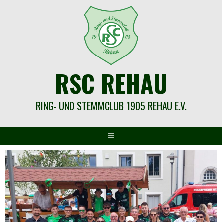
Springe
zum
Inhalt
RSC REHAU
RING- UND STEMMCLUB 1905 REHAU E.V.