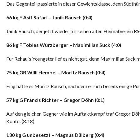
Das Gegenteil passierte in dieser Gewichtsklasse, denn Südth
6
6
kg
F
Asif Safari
–
Janik
Rausch
(
0
:4
)
Janik Rausch, der jetzt wieder für seinen alten Heimatverein RS
8
6 k
g
F
Tobias Würzberger
–
Maximilian Suck
(
4
:0
)
Für Rehau`s Youngster lief es nicht gut, denn Maximilian Suck
7
5
kg
GR
Willi
Hempel
–
Moritz Rausch
(
0:4
)
Eilig hatte es Moritz Rausch, nachdem er sich bereits einige 
57
kg
G
Francis
Richter
–
Gregor Döhn
(
0:
1
)
Auf den gleichen Gegner wie im Auftaktkampf traf Gregor Döhn
Konto. (8:18)
1
3
0 kg
G
unbesetzt
–
Magnus Dülberg
(
0
:
4
)