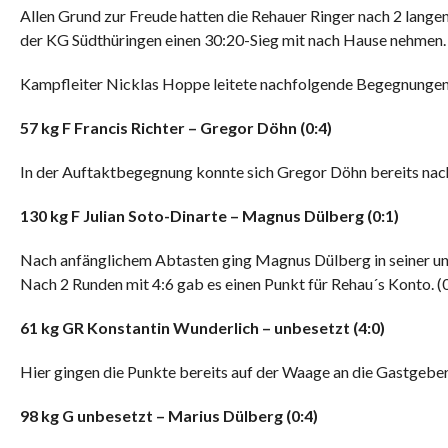
Allen Grund zur Freude hatten die Rehauer Ringer nach 2 lange
der KG Südthüringen einen 30:20-Sieg mit nach Hause nehmen.
Kampfleiter Nicklas Hoppe leitete nachfolgende Begegnungen
57
kg F
Francis
Richter
–
Gregor Döhn
(
0:4
)
In der Auftaktbegegnung konnte sich Gregor Döhn bereits nach
1
3
0 kg
F
Julian Sot
o
-D
inarte
–
Magnus Dülberg
(
0
:
1
)
Nach anfänglichem Abtasten ging Magnus Dülberg in seiner unge
Nach 2 Runden mit 4:6 gab es einen Punkt für Rehau´s Konto. (
6
1
kg
GR
Konstantin Wunderlich
–
unbesetzt
(
4
:
0
)
Hier gingen die Punkte bereits auf der Waage an die Gastgeber
9
8
kg
G
unbesetzt
–
Marius Dülberg
(
0
:4
)