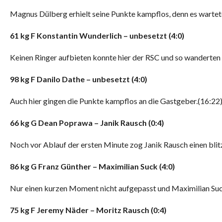
Magnus Dülberg erhielt seine Punkte kampflos, denn es wartete
6
1
kg
F
Konstantin Wunderlich
–
unbesetzt
(
4
:
0
)
Keinen Ringer aufbieten konnte hier der RSC und so wanderten 
9
8
kg
F
Danilo Dathe
–
unbesetzt
(
4
:0
)
Auch hier gingen die Punkte kampflos an die Gastgeber.(16:22
6
6
kg
G
Dean P
oprawa
–
Janik
Rausch
(
0
:4
)
Noch vor Ablauf der ersten Minute zog Janik Rausch einen bli
8
6 kg
G
Franz Günther
–
Maximilian Suck
(
4
:0
)
Nur einen kurzen Moment nicht aufgepasst und Maximilian Suck 
7
5
kg
F
Jeremy Näder
–
Moritz Rausch
(
0:4
)