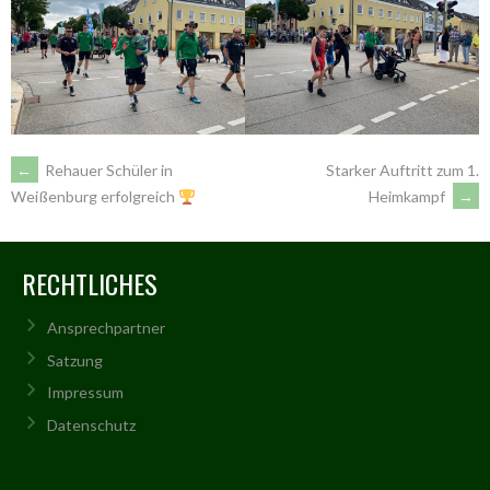
ARTIKEL-
←
Rehauer Schüler in
Starker Auftritt zum 1.
Heimkampf
→
Weißenburg erfolgreich
NAVIGATION
RECHTLICHES
Ansprechpartner
Satzung
Impressum
Datenschutz